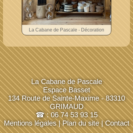
La Cabane de Pascale - Décoration
La Cabane de Pascale
Espace Basset
134 Route de Sainte-Maxime - 83310
GRIMAUD
☎ : 06 74 53 93 15
Mentions légales
|
Plan du site
|
Contact